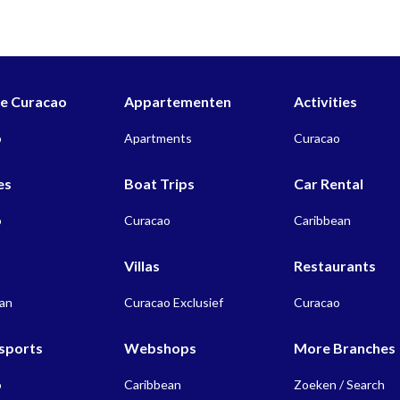
 Curacao
Appartementen
Activities
o
Apartments
Curacao
es
Boat Trips
Car Rental
o
Curacao
Caribbean
s
Villas
Restaurants
ean
Curacao Exclusief
Curacao
sports
Webshops
More Branches
o
Caribbean
Zoeken / Search