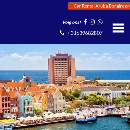
Car Rental Aruba Bonaire a
Volg ons!
+31639682807