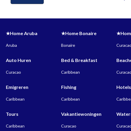
★Home Aruba
★Home Bonaire
★Home
Aruba
Bonaire
Curaca
Auto Huren
Bed & Breakfast
Beach
Curacao
Caribbean
Curaca
Emigreren
Fishing
Hotel
Caribbean
Caribbean
Caribb
Tours
Vakantiewoningen
Water
Caribbean
Curacao
Curaca