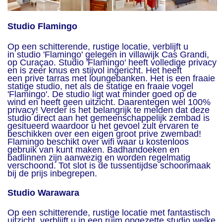
Studio Flamingo
Op een schitterende, rustige locatie, verblijft u
in studio 'Flamingo' gelegen in villawijk Cas Grandi,
op Curaçao. Studio 'Flamingo' heeft volledige privacy
en is zeer knus en stijvol ingericht. Het heeft
een prive tarras met loungebanken. Het is een fraaie
statige studio, net als de statige en fraaie vogel
'Flamingo'. De studio ligt wat minder goed op de
wind en heeft geen uitzicht. Daarentegen wel 100%
privacy! Verder is het belangrijk te melden dat deze
studio direct aan het gemeenschappelijk zembad is
gesitueerd waardoor u het gevoel zult ervaren te
beschikken over een eigen groot prive zwembad!
Flamingo beschikt over wifi waar u kostenloos
gebruik van kunt maken. Badhandoeken en
badlinnen zijn aanwezig en worden regelmatig
verschoond. Tot slot is de tussentijdse schoonmaak
bij de prijs inbegrepen.
Studio Warawara
Op een schitterende, rustige locatie met fantastisch
uitzicht, verblijft u in een ruim opgezette studio welke