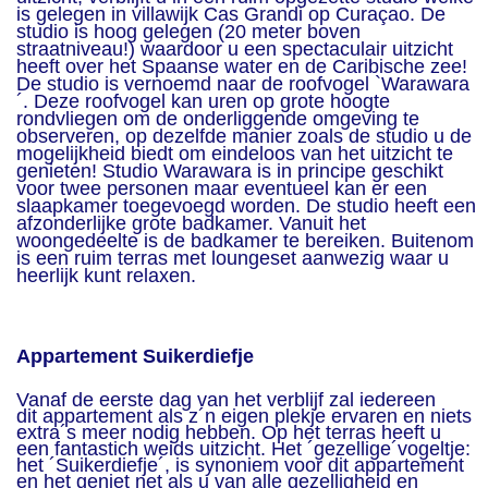
is gelegen in villawijk Cas Grandi op Curaçao. De
studio is hoog gelegen (20 meter boven
straatniveau!) waardoor u een spectaculair uitzicht
heeft over het Spaanse water en de Caribische zee!
De studio is vernoemd naar de roofvogel `Warawara
´. Deze roofvogel kan uren op grote hoogte
rondvliegen om de onderliggende omgeving te
observeren, op dezelfde manier zoals de studio u de
mogelijkheid biedt om eindeloos van het uitzicht te
genieten! Studio Warawara is in principe geschikt
voor twee personen maar eventueel kan er een
slaapkamer toegevoegd worden. De studio heeft een
afzonderlijke grote badkamer. Vanuit het
woongedeelte is de badkamer te bereiken. Buitenom
is een ruim terras met loungeset aanwezig waar u
heerlijk kunt relaxen.
Appartement Suikerdiefje
Vanaf de eerste dag van het verblijf zal iedereen
dit appartement als z´n eigen plekje ervaren en niets
extra´s meer nodig hebben. Op het terras heeft u
een fantastich weids uitzicht. Het ´gezellige´vogeltje:
het ´Suikerdiefje´, is synoniem voor dit appartement
en het geniet net als u van alle gezelligheid en