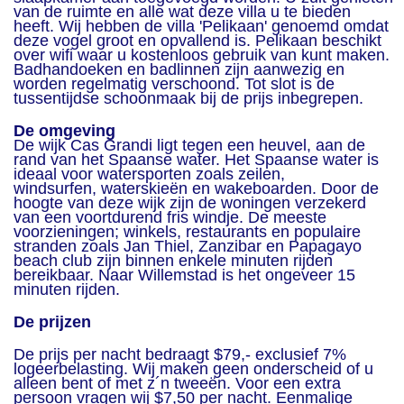
van de ruimte en alle wat deze villa u te bieden
heeft. Wij hebben de villa 'Pelikaan' genoemd omdat
deze vogel groot en opvallend is. Pelikaan beschikt
over wifi waar u kostenloos gebruik van kunt maken.
Badhandoeken en badlinnen zijn aanwezig en
worden regelmatig verschoond. Tot slot is de
tussentijdse schoonmaak bij de prijs inbegrepen.
De omgeving
De wijk Cas Grandi ligt tegen een heuvel, aan de
rand van het Spaanse water. Het Spaanse water is
ideaal voor watersporten zoals zeilen,
windsurfen, waterskieën en wakeboarden. Door de
hoogte van deze wijk zijn de woningen verzekerd
van een voortdurend fris windje. De meeste
voorzieningen; winkels, restaurants en populaire
stranden zoals Jan Thiel, Zanzibar en Papagayo
beach club zijn binnen enkele minuten rijden
bereikbaar. Naar Willemstad is het ongeveer 15
minuten rijden.​
De prijzen
De prijs per nacht bedraagt $79,- exclusief 7%
logeerbelasting. Wij maken geen onderscheid of u
alleen bent of met z´n tweeën. Voor een extra
persoon vragen wij $7,50 per nacht. Eenmalige