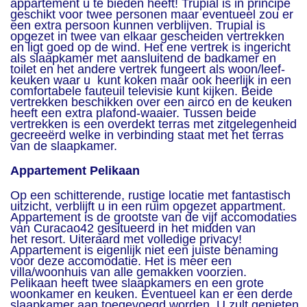
appartement u te bieden heeft! Trupial is in principe
geschikt voor twee personen maar eventueel zou er
een extra persoon kunnen verblijven. Trupial is
opgezet in twee van elkaar gescheiden vertrekken
en ligt goed op de wind. Het ene vertrek is ingericht
als slaapkamer met aansluitend de badkamer en
toilet en het andere vertrek fungeert als woon/leef-
keuken waar u kunt koken maar ook heerlijk in een
comfortabele fauteuil televisie kunt kijken. Beide
vertrekken beschikken over een airco en de keuken
heeft een extra plafond-waaier. Tussen beide
vertrekken is een overdekt terras met zitgelegenheid
gecreeërd welke in verbinding staat met het terras
van de slaapkamer.
Appartement Pelikaan
Op een schitterende, rustige locatie met fantastisch
uitzicht, verblijft u in een ruim opgezet appartment.
Appartement is de grootste van de vijf accomodaties
van Curacao42 gesitueerd in het midden van
het resort. Uiteraard met volledige privacy!
Appartement is eigenlijk niet een juiste benaming
voor deze accomodatie. Het is meer een
villa/woonhuis van alle gemakken voorzien.
Pelikaan heeft twee slaapkamers en een grote
woonkamer en keuken. Eventueel kan er een derde
slaapkamer aan toegevoegd worden. U zult genieten