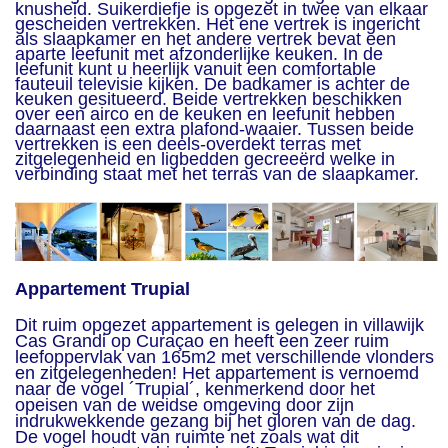
knusheid. Suikerdiefje is opgezet in twee van elkaar
gescheiden vertrekken. Het ene vertrek is ingericht
als slaapkamer en het andere vertrek bevat een
aparte leefunit met afzonderlijke keuken. In de
leefunit kunt u heerlijk vanuit een comfortable
fauteuil televisie kijken. De badkamer is achter de
keuken gesitueerd. Beide vertrekken beschikken
over een airco en de keuken en leefunit hebben
daarnaast een extra plafond-waaier. Tussen beide
vertrekken is een deels-overdekt terras met
zitgelegenheid en ligbedden gecreeërd welke in
verbinding staat met het terras van de slaapkamer.
Appartement Trupial​
Dit ruim opgezet appartement is gelegen in villawijk
Cas Grandi op Curaçao en heeft een zeer ruim
leefoppervlak van 165m2 met verschillende vlonders
en zitgelegenheden! Het appartement is vernoemd
naar de vogel ´Trupial´, kenmerkend door het
opeisen van de weidse omgeving door zijn
indrukwekkende gezang bij het gloren van de dag.
De vogel houdt van ruimte net zoals wat dit