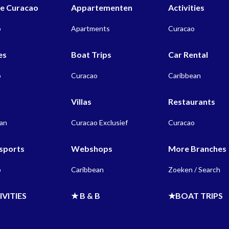
 Curacao
Appartementen
Activities
o
Apartments
Curacao
es
Boat Trips
Car Rental
o
Curacao
Caribbean
s
Villas
Restaurants
ean
Curacao Exclusief
Curacao
sports
Webshops
More Branches
o
Caribbean
Zoeken / Search
IVITIES
★ B & B
★BOAT TRIPS