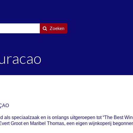
Zoeken
Curacao
ÇAO
d als speciaalzaak en is onlangs uitgeroepen tot “The Best Wi
j, Evert Groot en Maribel Thomas, een eigen wijnkoperij begonnen