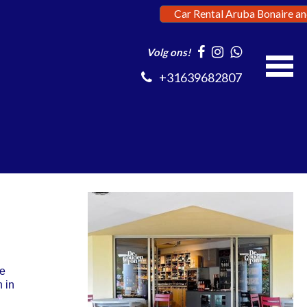
Car Rental Aruba Bonaire a
Volg ons!
+31639682807
ne
 in