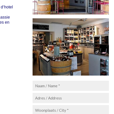
 d‘hotel
passie
ies en