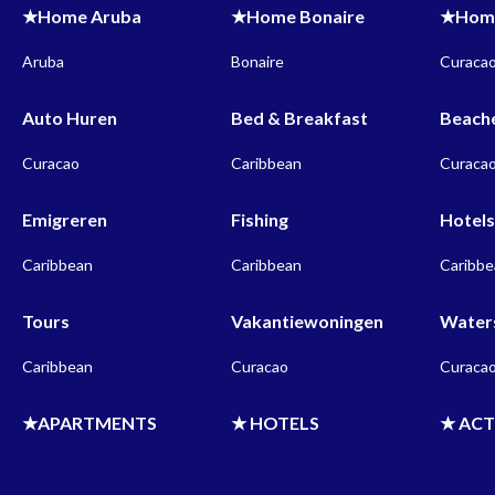
★Home Aruba
★Home Bonaire
★Home
Aruba
Bonaire
Curaca
Auto Huren
Bed & Breakfast
Beach
Curacao
Caribbean
Curaca
Emigreren
Fishing
Hotel
Caribbean
Caribbean
Caribb
Tours
Vakantiewoningen
Water
Caribbean
Curacao
Curaca
★APARTMENTS
★ HOTELS
★ ACT