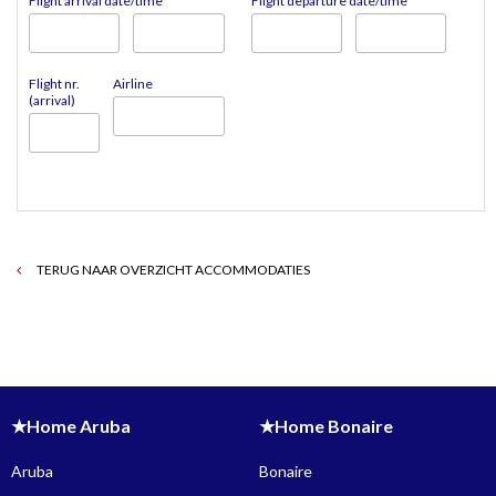
Flight arrival date/time
Flight departure date/time
Flight nr.
Airline
(arrival)
TERUG NAAR OVERZICHT ACCOMMODATIES
★Home Aruba
★Home Bonaire
Aruba
Bonaire