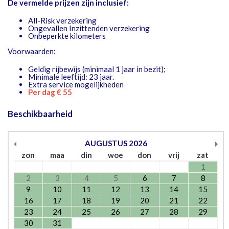
De vermelde prijzen zijn inclusief:
All-Risk verzekering
Ongevallen Inzittenden verzekering
Onbeperkte kilometers
Voorwaarden:
Geldig rijbewijs (minimaal 1 jaar in bezit);
Minimale leeftijd: 23 jaar.
Extra service mogelijkheden
Per dag € 55
Beschikbaarheid
AUGUSTUS
2026
zon
maa
din
woe
don
vrij
zat
1
2
3
4
5
6
7
8
9
10
11
12
13
14
15
16
17
18
19
20
21
22
23
24
25
26
27
28
29
30
31