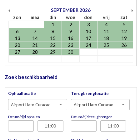
SEPTEMBER
2026
zon
maa
din
woe
don
vrij
zat
1
2
3
4
5
6
7
8
9
10
11
12
13
14
15
16
17
18
19
20
21
22
23
24
25
26
27
28
29
30
Zoek beschikbaarheid
Ophaallocatie
Terugbrenglocatie
Airport Hato Curacao
Airport Hato Curacao
Datum/tijd ophalen
Datum/tijd terugbrengen